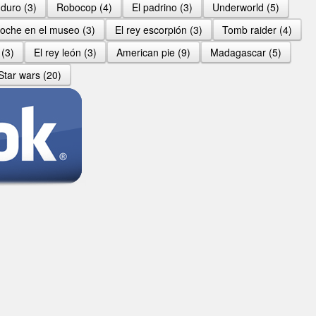
 duro (3)
Robocop (4)
El padrino (3)
Underworld (5)
oche en el museo (3)
El rey escorpión (3)
Tomb raider (4)
(3)
El rey león (3)
American pie (9)
Madagascar (5)
Star wars (20)