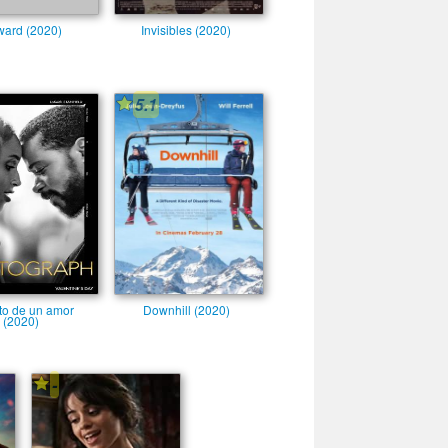
ard (2020)
Invisibles (2020)
5.1
to de un amor
Downhill (2020)
(2020)
-