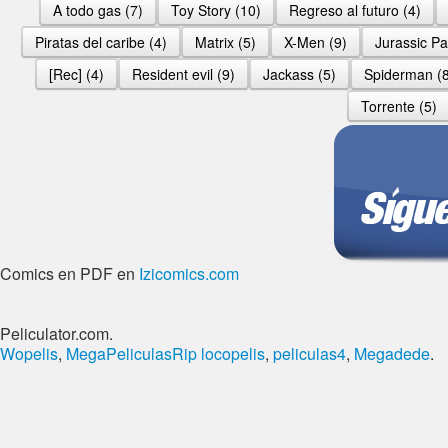
A todo gas (7)
Toy Story (10)
Regreso al futuro (4)
Piratas del caribe (4)
Matrix (5)
X-Men (9)
Jurassic Pa
[Rec] (4)
Resident evil (9)
Jackass (5)
Spiderman (8
Torrente (5)
Comics en PDF en
Izicomics.com
Peliculator.com.
Wopelis
,
MegaPeliculasRip
locopelis
,
peliculas4
,
Megadede
.