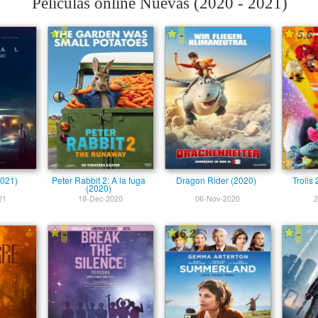
Películas online Nuevas (2020 - 2021)
-
-
5.6
2021)
Peter Rabbit 2: A la fuga
Dragon Rider (2020)
Trolls
(2020)
21
18-Dec-2020
06-Nov-2020
2
-
6.2
-