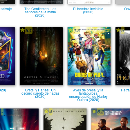
 salvaje
The Gentlemen. Los
El hombre invisible
Onw
señores de la mafia
(2020)
(2020)
5.1
4.8
5
020)
Gretel y Hansel: Un
Aves de presa (y la
Retra
oscuro cuento de hadas
fantabulosa
(2020)
emancipación de Harley
Quinn) (2020)
-
4
6.2