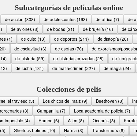
Subcategorías de películas online
de accion (308)
de adolescentes (193)
de áfrica (7)
de a
1)
de aviones (8)
de bodas (21)
de brujería (16)
de cárc
nes (1)
de culto (13)
de deportes (211)
de distopí­a (28)
20)
de esclavitud (6)
de espí­as (76)
de exorcismos/posesio
114)
de historia (59)
de historias cruzadas (28)
de inmigraci
(12)
de lucha (131)
de mafia/crimen (227)
de magia (24)
Colecciones de pelis
iel el travieso (3)
Los chicos del maiz (9)
Beethoven (8)
In
ercenarios (3)
Campanilla (7)
Loca academia de policí­a (7)
ón Imposible (4)
Rambo (6)
Alien (8)
Ocean's (3)
Karate
(5)
Sherlock holmes (10)
Narnia (3)
Transformers (6)
I