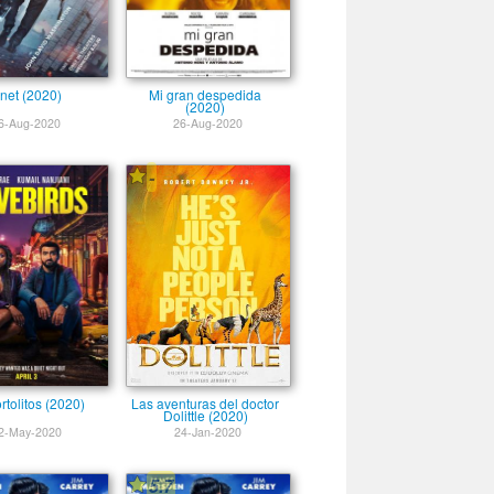
net (2020)
Mi gran despedida
(2020)
6-Aug-2020
26-Aug-2020
-
rtolitos (2020)
Las aventuras del doctor
Dolittle (2020)
2-May-2020
24-Jan-2020
5.7