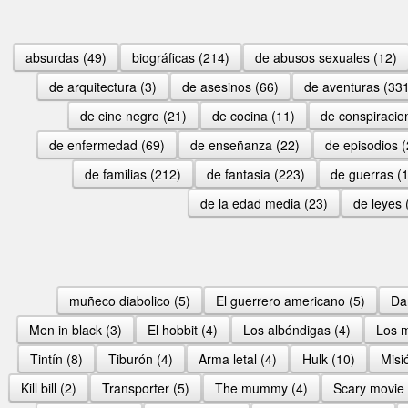
absurdas (49)
biográficas (214)
de abusos sexuales (12)
de arquitectura (3)
de asesinos (66)
de aventuras (33
de cine negro (21)
de cocina (11)
de conspiracio
de enfermedad (69)
de enseñanza (22)
de episodios (
de familias (212)
de fantasia (223)
de guerras (
de la edad media (23)
de leyes 
muñeco diabolico (5)
El guerrero americano (5)
Dan
Men in black (3)
El hobbit (4)
Los albóndigas (4)
Los m
Tintín (8)
Tiburón (4)
Arma letal (4)
Hulk (10)
Misi
Kill bill (2)
Transporter (5)
The mummy (4)
Scary movie 