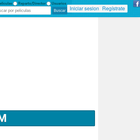
liculas
Reparto/Director
Usuarios
Iniciar sesion
Regístrate
OM