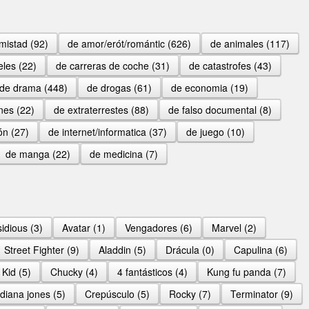
mistad (92)
de amor/erót/romántic (626)
de animales (117)
eles (22)
de carreras de coche (31)
de catastrofes (43)
de drama (448)
de drogas (61)
de economia (19)
nes (22)
de extraterrestes (88)
de falso documental (8)
ón (27)
de internet/informatica (37)
de juego (10)
de manga (22)
de medicina (7)
sidious (3)
Avatar (1)
Vengadores (6)
Marvel (2)
Street Fighter (9)
Aladdin (5)
Drácula (0)
Capulina (6)
 Kid (5)
Chucky (4)
4 fantásticos (4)
Kung fu panda (7)
ndiana jones (5)
Crepúsculo (5)
Rocky (7)
Terminator (9)