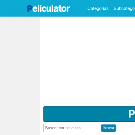
Categorias
Subcatego
P