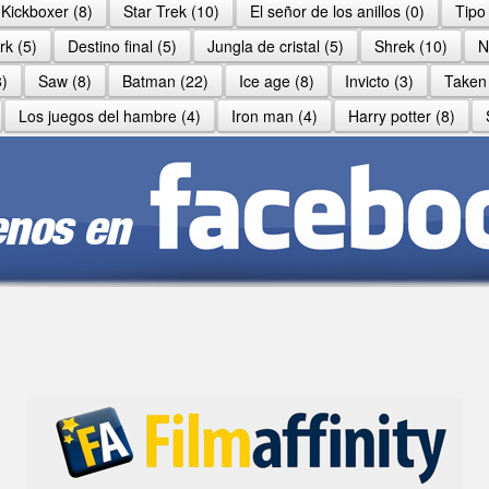
Kickboxer (8)
Star Trek (10)
El señor de los anillos (0)
Tipo
rk (5)
Destino final (5)
Jungla de cristal (5)
Shrek (10)
N
)
Saw (8)
Batman (22)
Ice age (8)
Invicto (3)
Taken 
Los juegos del hambre (4)
Iron man (4)
Harry potter (8)