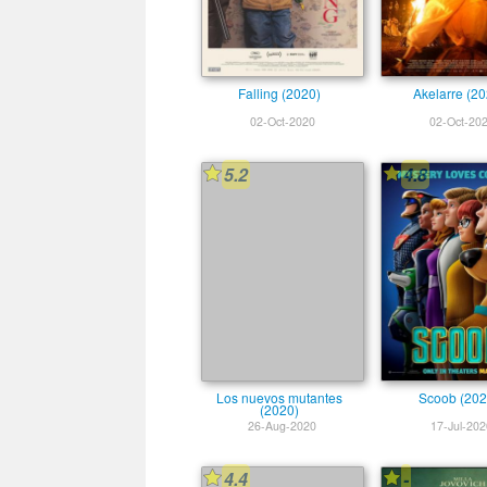
Falling (2020)
Akelarre (20
02-Oct-2020
02-Oct-20
5.2
4.8
Los nuevos mutantes
Scoob (202
(2020)
26-Aug-2020
17-Jul-202
4.4
-