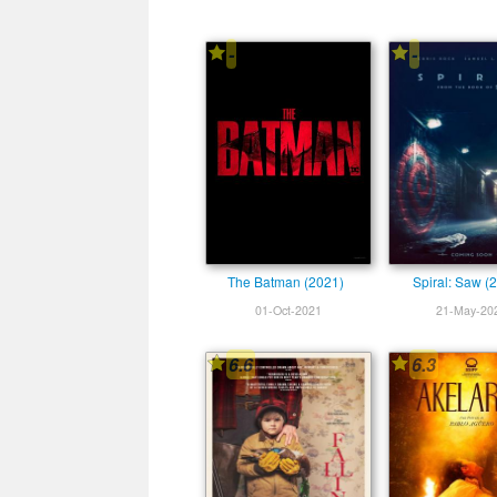
-
-
The Batman (2021)
Spiral: Saw (
01-Oct-2021
21-May-20
6.6
6.3