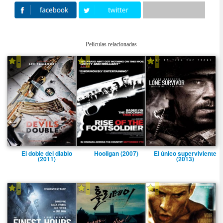
Películas relacionadas
-
-
-
El doble del diablo
Hooligan (2007)
El único superviviente
(2011)
(2013)
-
-
-