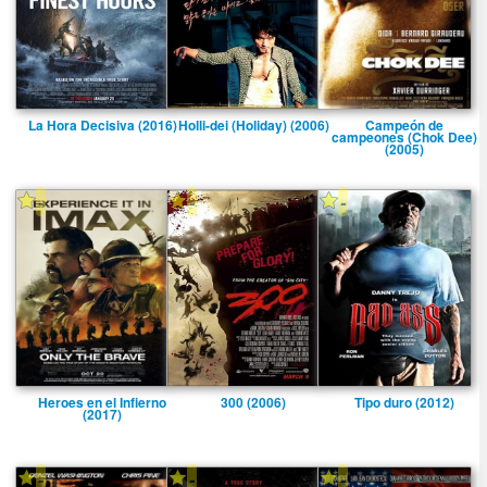
La Hora Decisiva (2016)
Holli-dei (Holiday) (2006)
Campeón de
campeones (Chok Dee)
(2005)
-
-
-
Heroes en el Infierno
300 (2006)
Tipo duro (2012)
(2017)
-
-
-