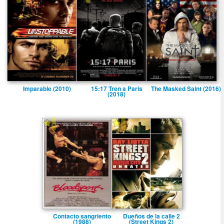
Imparable (2010)
15:17 Tren a Paris
The Masked Saint (2016)
(2018)
-
-
Contacto sangriento
Dueños de la calle 2
(1988)
(Street Kings 2)