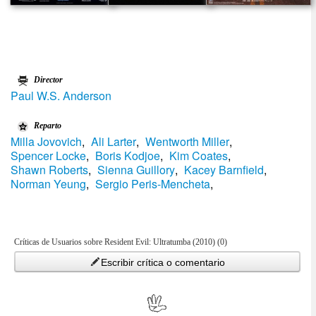
Director
Paul W.S. Anderson
Reparto
Milla Jovovich
,
Ali Larter
,
Wentworth Miller
,
Spencer Locke
,
Boris Kodjoe
,
Kim Coates
,
Shawn Roberts
,
Sienna Guillory
,
Kacey Barnfield
,
Norman Yeung
,
Sergio Peris-Mencheta
,
Críticas de Usuarios sobre Resident Evil: Ultratumba (2010) (0)
Escribir crítica o comentario