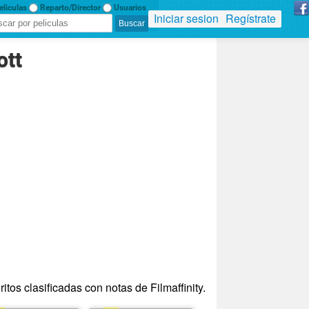
liculas
Reparto/Director
Usuarios
Iniciar sesion
Regístrate
ott
itos clasificadas con notas de Filmaffinity.