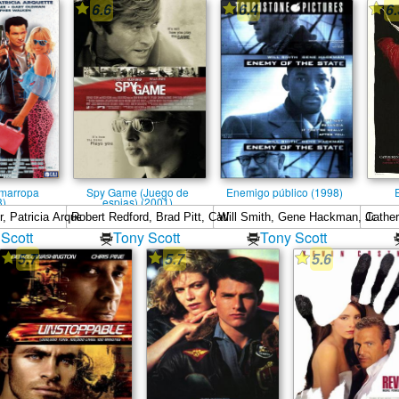
6.6
6.4
6.
marropa
Spy Game (Juego de
Enemigo público (1998)
3)
espias) (2001)
Scott
Tony Scott
Tony Scott
5.7
5.7
5.6