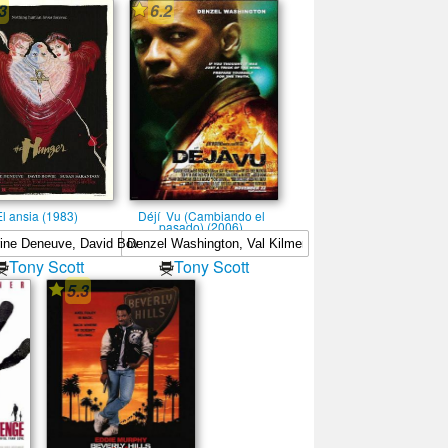
3
6.2
El ansia (1983)
Déjí Vu (Cambiando el
pasado) (2006)
Tony Scott
Tony Scott
5.3