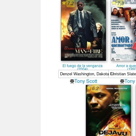
7.2
7,3
El fuego de la venganza
Amor a que
(2004)
(199
Tony Scott
Tony 
6.2