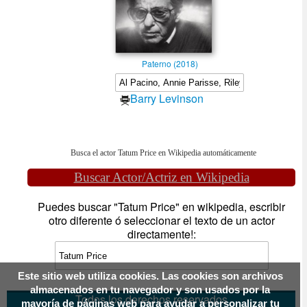
Paterno (2018)
Barry Levinson
Busca el actor Tatum Price en Wikipedia automáticamente
Buscar Actor/Actriz en Wikipedia
Puedes buscar "Tatum Price" en wikipedia, escribir
otro diferente ó seleccionar el texto de un actor
directamente!:
Este sitio web utiliza cookies. Las cookies son archivos
almacenados en tu navegador y son usados por la
Todos los derechos reservados
mayoría de páginas web para ayudar a personalizar tu