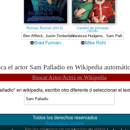
Runner, Runner (2013)
Cambio de princesa
(2018)
Brad Furman
Mike Rohl
ca el actor Sam Palladio en Wikipedia automáti
Buscar Actor/Actriz en Wikipedia
adio" en wikipedia, escribir otro diferente ó seleccionar el tex
Todos los derechos reservados
Peliculator online
Ver ley organica de proteccion de datos