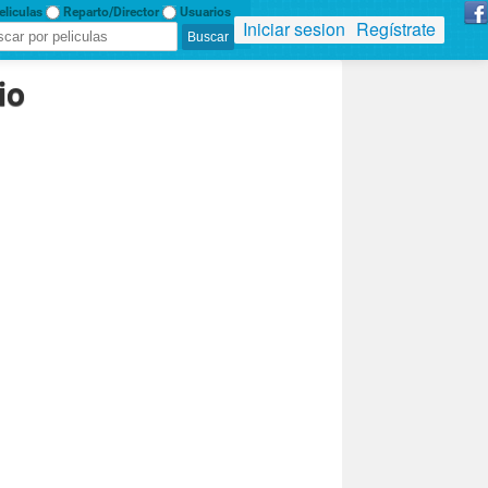
liculas
Reparto/Director
Usuarios
Iniciar sesion
Regístrate
io