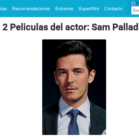
Pe
rias
Recomendaciones
Estrenos
Superfiltro
Contacto
2 Peliculas del actor: Sam Pallad