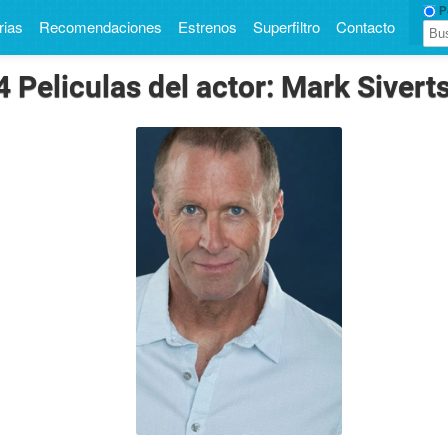
Pe
rias
Recomendaciones
Estrenos
Superfiltro
Contacto
4 Peliculas del actor: Mark Sivert