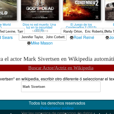
he World
Dios no est muerto: Una
El Juego de los
7)
luz en la oscuridad
Condenados 2 (2015)
(2018)
14-May-2019
d Sears
Roel Reiné
Jo
Mike Mason
a el actor Mark Sivertsen en Wikipedia automát
Buscar Actor/Actriz en Wikipedia
rtsen" en wikipedia, escribir otro diferente ó seleccionar el tex
Todos los derechos reservados
Peliculator online
Ver ley organica de proteccion de datos