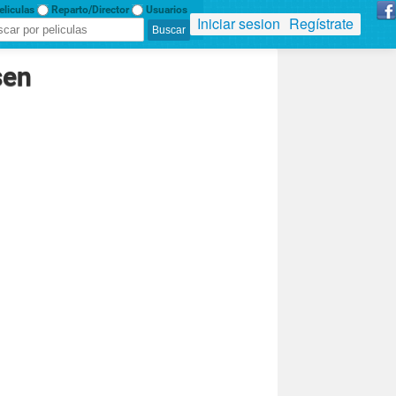
liculas
Reparto/Director
Usuarios
Iniciar sesion
Regístrate
sen