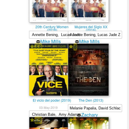
20th Century Women
Mujeres del Siglo XX
(2016)
(2016)
Mike Mills
Mike Mills
6.9
6
El vicio del poder (2019)
The Den (2013)
03-May-2019
Zachary
5.2
-
Donohue
Adam McKay