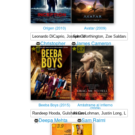
Origen (2010)
Avatar (2009)
Christopher
James Cameron
6
5.7
Nolan
Beeba Boys (2015)
Arrástrame al infierno
(2009)
Deepa Mehta
Sam Raimi
3.9