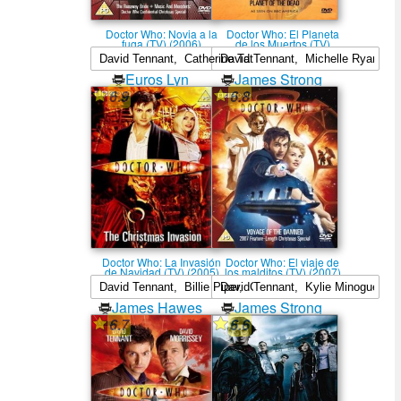
Doctor Who: Novia a la
Doctor Who: El Planeta
fuga (TV) (2006)
de los Muertos (TV)
(2009)
Euros Lyn
James Strong
6.9
6.8
Doctor Who: La Invasión
Doctor Who: El viaje de
de Navidad (TV) (2005)
los malditos (TV) (2007)
James Hawes
James Strong
6.7
6.6