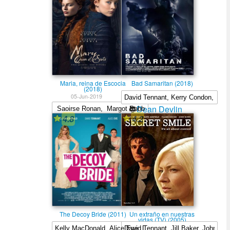
Maria, reina de Escocia
Bad Samaritan (2018)
(2018)
05-Jun-2019
Dean Devlin
4.8
4.2
Josie Rourke
The Decoy Bride (2011)
Un extraño en nuestras
vidas (TV) (2005)