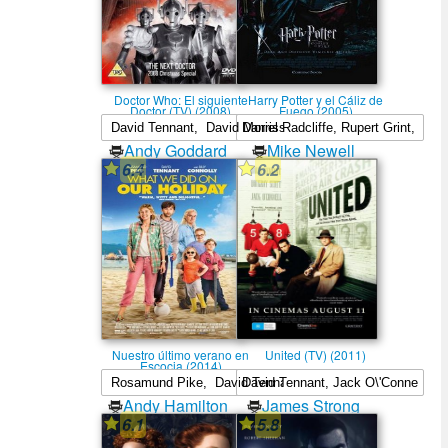
Doctor Who: El siguiente
Harry Potter y el Cáliz de
Doctor (TV) (2008)
Fuego (2005)
Andy Goddard
Mike Newell
6.4
6.2
Nuestro último verano en
United (TV) (2011)
Escocia (2014)
Andy Hamilton
James Strong
6.1
5.8