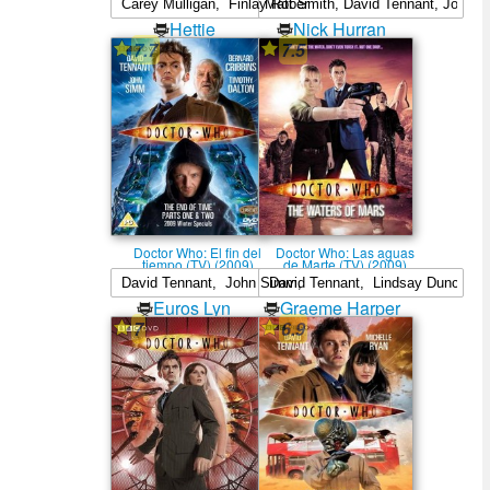
Hettie
Nick Hurran
7.7
7.5
Macdonald
Doctor Who: El fin del
Doctor Who: Las aguas
tiempo (TV) (2009)
de Marte (TV) (2009)
Euros Lyn
Graeme Harper
7
6.9