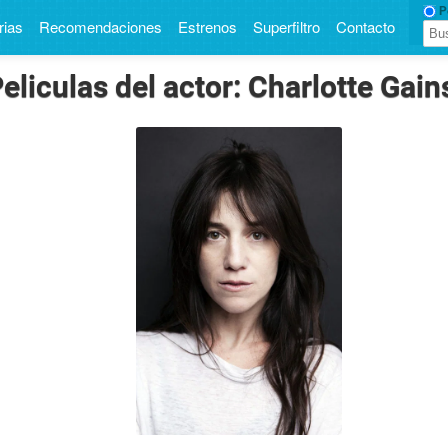
Pe
rias
Recomendaciones
Estrenos
Superfiltro
Contacto
eliculas del actor: Charlotte Gai