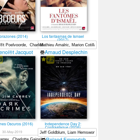
corazones (2014)
Los fantasmas de Ismael
(2017)
enoí®t Jacquot
Arnaud Desplechin
3
4.2
nes Oscuros (2016)
Independence Day 2:
Contraataque (2016)
30-May-2019
Roland Emmerich