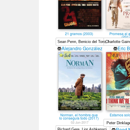
21 gramos (2003)
Promesa al 
(201
Alejandro González
Eric B
Iñárritu
5.4
4.8
Norman, el hombre que
Estamos sol
lo conseguí­a todo (2017)
02-Jun-2017
Reed 