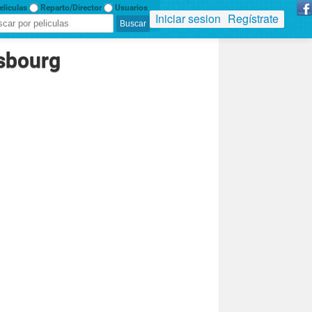
liculas
Reparto/Director
Usuarios
Iniciar sesion
Regístrate
nsbourg