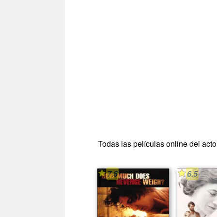
Todas las películas online del act
7.6
6.5