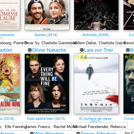
amanecer
Samba (2014)
Anticristo (2009)
3 
7)
arbier
Olivier Nakache
Lars von Trier
B
4.7
4.6
4.
os (2018)
Todo saldrá bien (2015)
El muñeco de nieve
Crime
(2017)
Morano
Wim Wenders
Tomas Alfredson