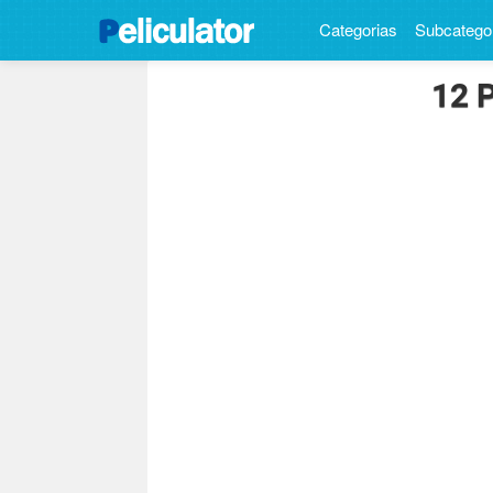
Categorias
Subcatego
12 P